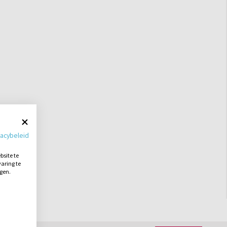
vacybeleid
site te
aring te
ngen.