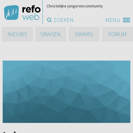
Christelijke jongerencommunity
ZOEKEN
MENU
NIEUWS
VRAGEN
DWARS
FORUM