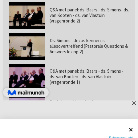
Q&A met panel: ds. Baars - ds. Simons- ds.
van Kooten - ds. van Vlastuin
(vragenronde 2)
Ds. Simons - Jezus kennen is
allesovertreffend (Pastorale Questions &
Answers lezing 2)
Q&A met panel: ds. Baars - ds. Simons -
ds. van Kooten - ds. van Vlastuin
(vragenronde 1)
Prof. dr. van Vlastuin - Is
geloofszekerheid de norm? (Pastorale
Questions & Answers lezing 1)
Pastorie online - met ds. Tramper over
Privacybeleid