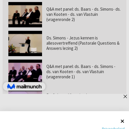
Q&A met panel: ds. Baars - ds. Simons- ds.
van Kooten - ds. van Vlastuin
(vragenronde 2)
Ds. Simons - Jezus kennen is
allesovertreffend (Pastorale Questions &
Answers lezing 2)
Q&A met panel: ds. Baars - ds. Simons -
ds. van Kooten - ds. van Vlastuin
(vragenronde 1)
Prof. dr. van Vlastuin - Is
geloofszekerheid de norm? (Pastorale
Questions & Answers lezing 1)
Pastorie online - met ds. Tramper over
Privacybeleid