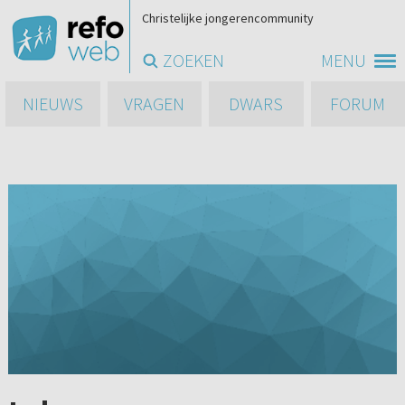
Christelijke jongerencommunity
ZOEKEN
MENU
NIEUWS
VRAGEN
DWARS
FORUM