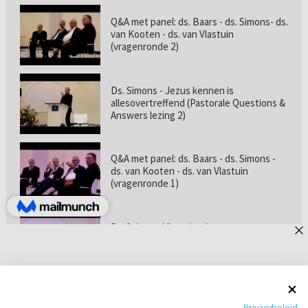
Q&A met panel: ds. Baars - ds. Simons- ds.
van Kooten - ds. van Vlastuin
(vragenronde 2)
Ds. Simons - Jezus kennen is
allesovertreffend (Pastorale Questions &
Answers lezing 2)
Q&A met panel: ds. Baars - ds. Simons -
ds. van Kooten - ds. van Vlastuin
(vragenronde 1)
Prof. dr. van Vlastuin - Is
geloofszekerheid de norm? (Pastorale
Questions & Answers lezing 1)
Pastorie online - met ds. Tramper over
Privacybeleid