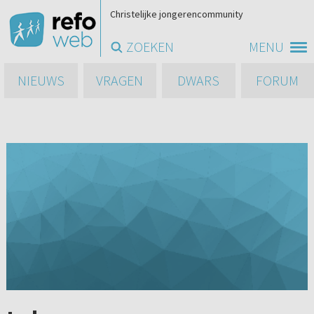
Christelijke jongerencommunity
ZOEKEN
MENU
NIEUWS
VRAGEN
DWARS
FORUM