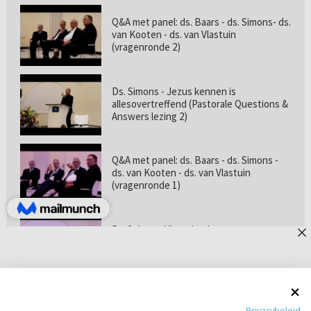
Q&A met panel: ds. Baars - ds. Simons- ds.
van Kooten - ds. van Vlastuin
(vragenronde 2)
Ds. Simons - Jezus kennen is
allesovertreffend (Pastorale Questions &
Answers lezing 2)
Q&A met panel: ds. Baars - ds. Simons -
ds. van Kooten - ds. van Vlastuin
(vragenronde 1)
Prof. dr. van Vlastuin - Is
geloofszekerheid de norm? (Pastorale
Questions & Answers lezing 1)
Pastorie online - met ds. Tramper over
Privacybeleid