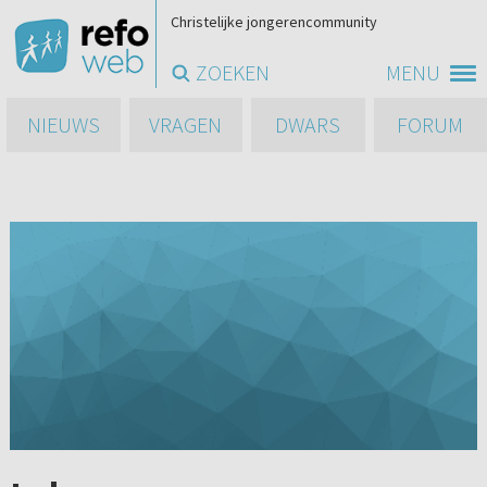
Christelijke jongerencommunity
ZOEKEN
MENU
NIEUWS
VRAGEN
DWARS
FORUM