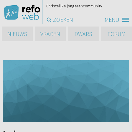
Christelijke jongerencommunity
ZOEKEN
MENU
NIEUWS
VRAGEN
DWARS
FORUM