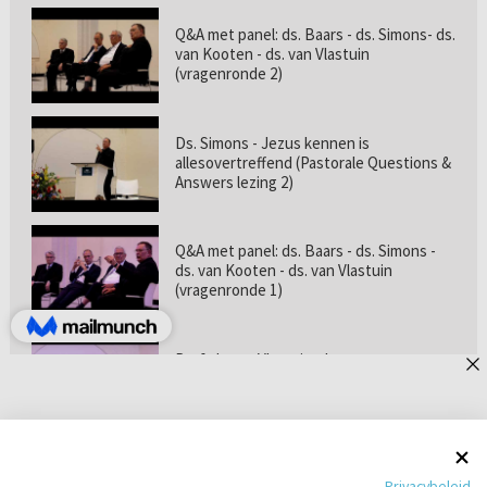
Q&A met panel: ds. Baars - ds. Simons- ds.
van Kooten - ds. van Vlastuin
(vragenronde 2)
Ds. Simons - Jezus kennen is
allesovertreffend (Pastorale Questions &
Answers lezing 2)
Q&A met panel: ds. Baars - ds. Simons -
ds. van Kooten - ds. van Vlastuin
(vragenronde 1)
Prof. dr. van Vlastuin - Is
geloofszekerheid de norm? (Pastorale
Questions & Answers lezing 1)
Pastorie online - met ds. Tramper over
Privacybeleid