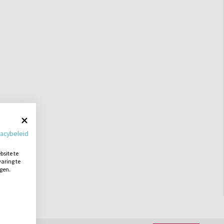
vacybeleid
site te
aring te
ngen.