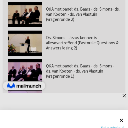
Q&A met panel: ds. Baars - ds. Simons- ds.
van Kooten - ds. van Vlastuin
(vragenronde 2)
Ds. Simons - Jezus kennen is
allesovertreffend (Pastorale Questions &
Answers lezing 2)
Q&A met panel: ds. Baars - ds. Simons -
ds. van Kooten - ds. van Vlastuin
(vragenronde 1)
Prof. dr. van Vlastuin - Is
geloofszekerheid de norm? (Pastorale
Questions & Answers lezing 1)
Pastorie online - met ds. Tramper over
Privacybeleid