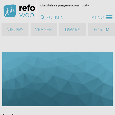
Christelijke jongerencommunity
ZOEKEN
MENU
NIEUWS
VRAGEN
DWARS
FORUM