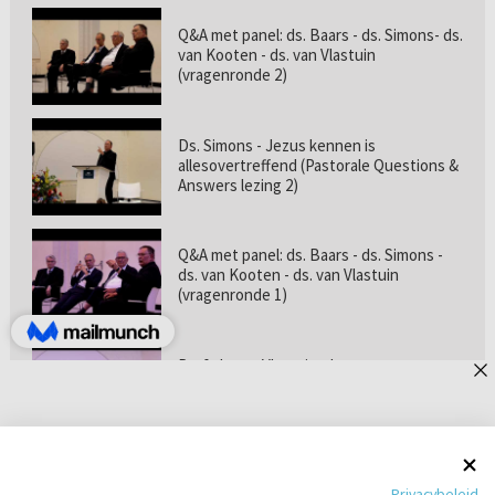
Q&A met panel: ds. Baars - ds. Simons- ds.
van Kooten - ds. van Vlastuin
(vragenronde 2)
Ds. Simons - Jezus kennen is
allesovertreffend (Pastorale Questions &
Answers lezing 2)
Q&A met panel: ds. Baars - ds. Simons -
ds. van Kooten - ds. van Vlastuin
(vragenronde 1)
Prof. dr. van Vlastuin - Is
geloofszekerheid de norm? (Pastorale
Questions & Answers lezing 1)
Pastorie online - met ds. Tramper over
Privacybeleid