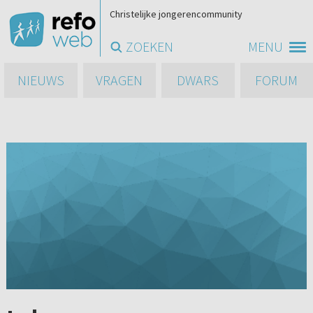
Christelijke jongerencommunity
ZOEKEN
MENU
NIEUWS
VRAGEN
DWARS
FORUM