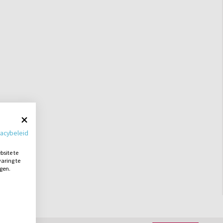
vacybeleid
site te
aring te
ngen.