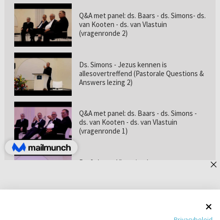
Q&A met panel: ds. Baars - ds. Simons- ds.
van Kooten - ds. van Vlastuin
(vragenronde 2)
Ds. Simons - Jezus kennen is
allesovertreffend (Pastorale Questions &
Answers lezing 2)
Q&A met panel: ds. Baars - ds. Simons -
ds. van Kooten - ds. van Vlastuin
(vragenronde 1)
Prof. dr. van Vlastuin - Is
geloofszekerheid de norm? (Pastorale
Questions & Answers lezing 1)
Pastorie online - met ds. Tramper over
Privacybeleid