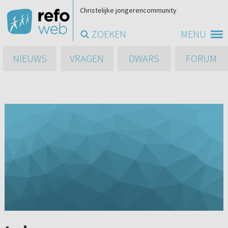
Christelijke jongerencommunity
ZOEKEN
MENU
NIEUWS
VRAGEN
DWARS
FORUM