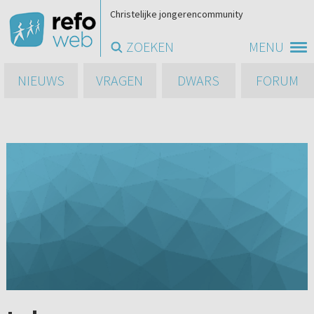
Christelijke jongerencommunity
ZOEKEN
MENU
NIEUWS
VRAGEN
DWARS
FORUM