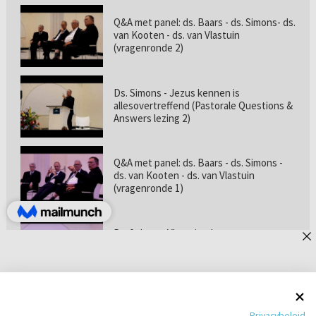
Q&A met panel: ds. Baars - ds. Simons- ds.
van Kooten - ds. van Vlastuin
(vragenronde 2)
Ds. Simons - Jezus kennen is
allesovertreffend (Pastorale Questions &
Answers lezing 2)
Q&A met panel: ds. Baars - ds. Simons -
ds. van Kooten - ds. van Vlastuin
(vragenronde 1)
Prof. dr. van Vlastuin - Is
geloofszekerheid de norm? (Pastorale
Questions & Answers lezing 1)
Pastorie online - met ds. Tramper over
Privacybeleid