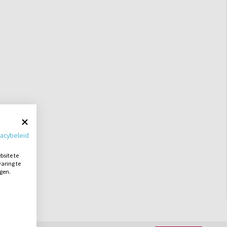
vacybeleid
site te
aring te
ngen.