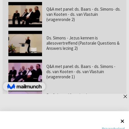
Q&A met panel: ds. Baars - ds. Simons- ds.
van Kooten - ds. van Vlastuin
(vragenronde 2)
Ds. Simons - Jezus kennen is
allesovertreffend (Pastorale Questions &
Answers lezing 2)
Q&A met panel: ds. Baars - ds. Simons -
ds. van Kooten - ds. van Vlastuin
(vragenronde 1)
Prof. dr. van Vlastuin - Is
geloofszekerheid de norm? (Pastorale
Questions & Answers lezing 1)
Pastorie online - met ds. Tramper over
Privacybeleid