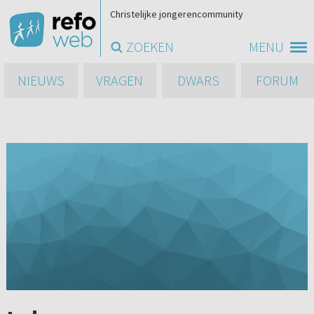
Christelijke jongerencommunity
ZOEKEN
MENU
NIEUWS
VRAGEN
DWARS
FORUM