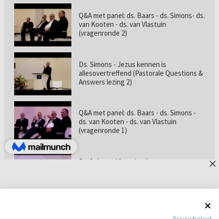
Q&A met panel: ds. Baars - ds. Simons- ds.
van Kooten - ds. van Vlastuin
(vragenronde 2)
Ds. Simons - Jezus kennen is
allesovertreffend (Pastorale Questions &
Answers lezing 2)
Q&A met panel: ds. Baars - ds. Simons -
ds. van Kooten - ds. van Vlastuin
(vragenronde 1)
Prof. dr. van Vlastuin - Is
geloofszekerheid de norm? (Pastorale
Questions & Answers lezing 1)
Pastorie online - met ds. Tramper over
Privacybeleid