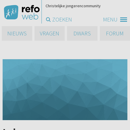
Christelijke jongerencommunity
ZOEKEN
MENU
NIEUWS
VRAGEN
DWARS
FORUM