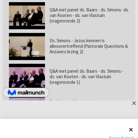
Q&A met panel: ds. Baars - ds. Simons- ds.
van Kooten - ds. van Vlastuin
(vragenronde 2)
Ds. Simons - Jezus kennen is
allesovertreffend (Pastorale Questions &
Answers lezing 2)
Q&A met panel: ds. Baars - ds. Simons -
ds. van Kooten - ds. van Vlastuin
(vragenronde 1)
Prof. dr. van Vlastuin - Is
geloofszekerheid de norm? (Pastorale
Questions & Answers lezing 1)
Pastorie online - met ds. Tramper over
Privacybeleid