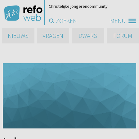
Christelijke jongerencommunity
ZOEKEN
MENU
NIEUWS
VRAGEN
DWARS
FORUM