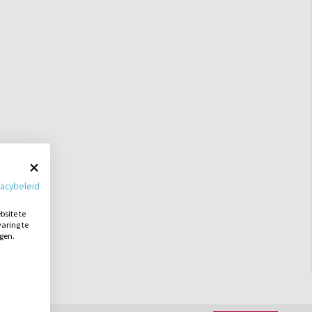
vacybeleid
site te
aring te
ngen.