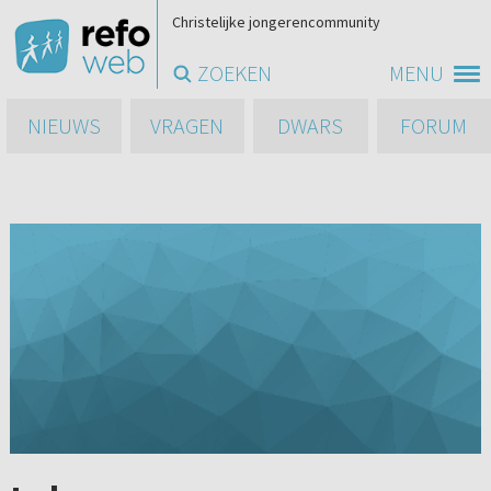
Christelijke jongerencommunity
ZOEKEN
MENU
NIEUWS
VRAGEN
DWARS
FORUM