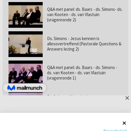
Q&A met panel: ds. Baars - ds. Simons- ds.
van Kooten - ds. van Vlastuin
(vragenronde 2)
Ds. Simons - Jezus kennen is
allesovertreffend (Pastorale Questions &
Answers lezing 2)
Q&A met panel: ds. Baars - ds. Simons -
ds. van Kooten - ds. van Vlastuin
(vragenronde 1)
Prof. dr. van Vlastuin - Is
geloofszekerheid de norm? (Pastorale
Questions & Answers lezing 1)
Pastorie online - met ds. Tramper over
Privacybeleid