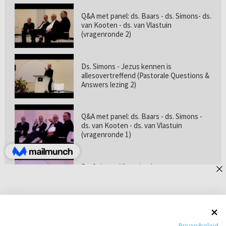
Q&A met panel: ds. Baars - ds. Simons- ds.
van Kooten - ds. van Vlastuin
(vragenronde 2)
Ds. Simons - Jezus kennen is
allesovertreffend (Pastorale Questions &
Answers lezing 2)
Q&A met panel: ds. Baars - ds. Simons -
ds. van Kooten - ds. van Vlastuin
(vragenronde 1)
Prof. dr. van Vlastuin - Is
geloofszekerheid de norm? (Pastorale
Questions & Answers lezing 1)
Pastorie online - met ds. Tramper over
Privacybeleid