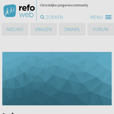
Christelijke jongerencommunity
ZOEKEN
MENU
NIEUWS
VRAGEN
DWARS
FORUM