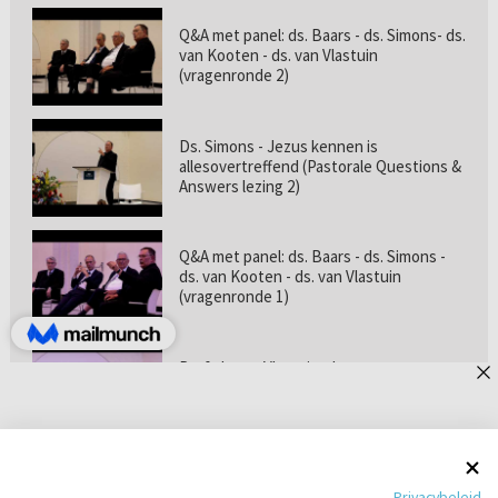
Q&A met panel: ds. Baars - ds. Simons- ds.
van Kooten - ds. van Vlastuin
(vragenronde 2)
Ds. Simons - Jezus kennen is
allesovertreffend (Pastorale Questions &
Answers lezing 2)
Q&A met panel: ds. Baars - ds. Simons -
ds. van Kooten - ds. van Vlastuin
(vragenronde 1)
Prof. dr. van Vlastuin - Is
geloofszekerheid de norm? (Pastorale
Questions & Answers lezing 1)
Pastorie online - met ds. Tramper over
Privacybeleid