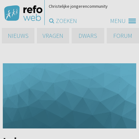
Christelijke jongerencommunity
ZOEKEN
MENU
NIEUWS
VRAGEN
DWARS
FORUM