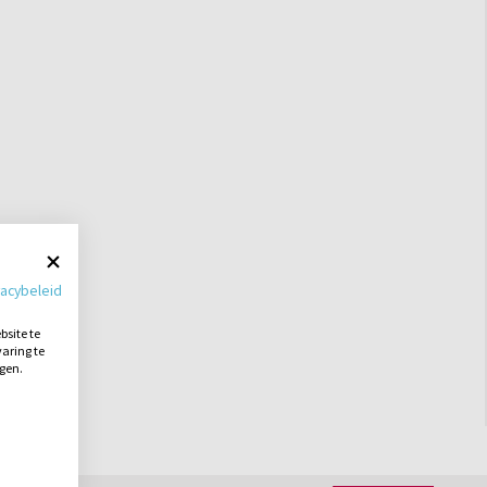
vacybeleid
site te
aring te
ngen.