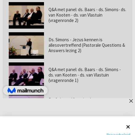
Q&A met panel: ds. Baars - ds. Simons- ds.
van Kooten - ds. van Vlastuin
(vragenronde 2)
Ds. Simons - Jezus kennen is
allesovertreffend (Pastorale Questions &
Answers lezing 2)
Q&A met panel: ds. Baars - ds. Simons -
ds. van Kooten - ds. van Vlastuin
(vragenronde 1)
Prof. dr. van Vlastuin - Is
geloofszekerheid de norm? (Pastorale
Questions & Answers lezing 1)
Pastorie online - met ds. Tramper over
Privacybeleid