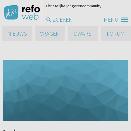
Christelijke jongerencommunity
ZOEKEN
MENU
NIEUWS
VRAGEN
DWARS
FORUM