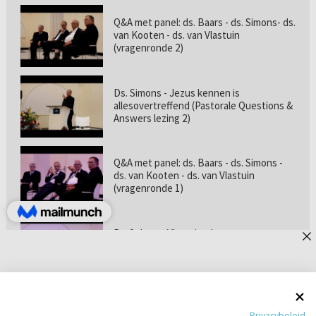
Q&A met panel: ds. Baars - ds. Simons- ds.
van Kooten - ds. van Vlastuin
(vragenronde 2)
Ds. Simons - Jezus kennen is
allesovertreffend (Pastorale Questions &
Answers lezing 2)
Q&A met panel: ds. Baars - ds. Simons -
ds. van Kooten - ds. van Vlastuin
(vragenronde 1)
Prof. dr. van Vlastuin - Is
geloofszekerheid de norm? (Pastorale
Questions & Answers lezing 1)
Pastorie online - met ds. Tramper over
Privacybeleid