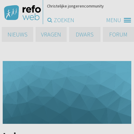
Christelijke jongerencommunity
ZOEKEN
MENU
NIEUWS
VRAGEN
DWARS
FORUM