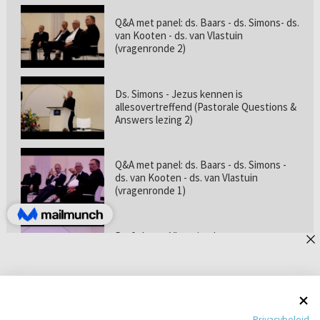
Q&A met panel: ds. Baars - ds. Simons- ds.
van Kooten - ds. van Vlastuin
(vragenronde 2)
Ds. Simons - Jezus kennen is
allesovertreffend (Pastorale Questions &
Answers lezing 2)
Q&A met panel: ds. Baars - ds. Simons -
ds. van Kooten - ds. van Vlastuin
(vragenronde 1)
Prof. dr. van Vlastuin - Is
geloofszekerheid de norm? (Pastorale
Questions & Answers lezing 1)
Pastorie online - met ds. Tramper over
Privacybeleid