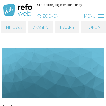
Christelijke jongerencommunity
ZOEKEN
MENU
NIEUWS
VRAGEN
DWARS
FORUM