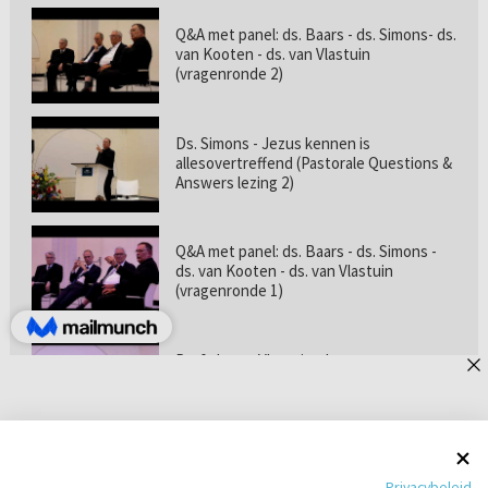
Q&A met panel: ds. Baars - ds. Simons- ds.
van Kooten - ds. van Vlastuin
(vragenronde 2)
Ds. Simons - Jezus kennen is
allesovertreffend (Pastorale Questions &
Answers lezing 2)
Q&A met panel: ds. Baars - ds. Simons -
ds. van Kooten - ds. van Vlastuin
(vragenronde 1)
Prof. dr. van Vlastuin - Is
geloofszekerheid de norm? (Pastorale
Questions & Answers lezing 1)
Pastorie online - met ds. Tramper over
Privacybeleid