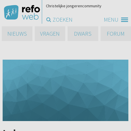
Christelijke jongerencommunity
ZOEKEN
MENU
NIEUWS
VRAGEN
DWARS
FORUM