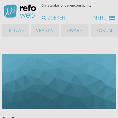
Christelijke jongerencommunity
ZOEKEN
MENU
NIEUWS
VRAGEN
DWARS
FORUM