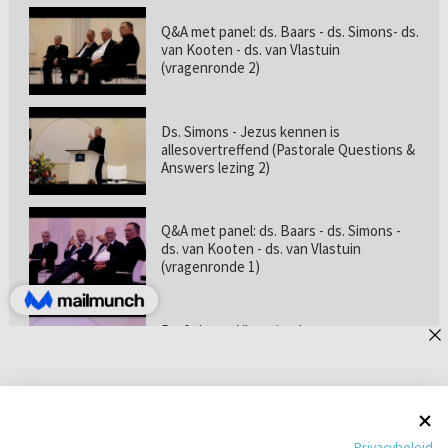
Q&A met panel: ds. Baars - ds. Simons- ds.
van Kooten - ds. van Vlastuin
(vragenronde 2)
Ds. Simons - Jezus kennen is
allesovertreffend (Pastorale Questions &
Answers lezing 2)
Q&A met panel: ds. Baars - ds. Simons -
ds. van Kooten - ds. van Vlastuin
(vragenronde 1)
Prof. dr. van Vlastuin - Is
geloofszekerheid de norm? (Pastorale
Questions & Answers lezing 1)
Pastorie online - met ds. Tramper over
Privacybeleid