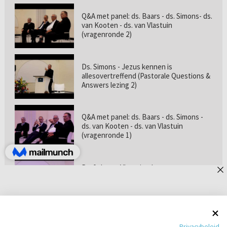
Q&A met panel: ds. Baars - ds. Simons- ds.
van Kooten - ds. van Vlastuin
(vragenronde 2)
Ds. Simons - Jezus kennen is
allesovertreffend (Pastorale Questions &
Answers lezing 2)
Q&A met panel: ds. Baars - ds. Simons -
ds. van Kooten - ds. van Vlastuin
(vragenronde 1)
Prof. dr. van Vlastuin - Is
geloofszekerheid de norm? (Pastorale
Questions & Answers lezing 1)
Pastorie online - met ds. Tramper over
Privacybeleid