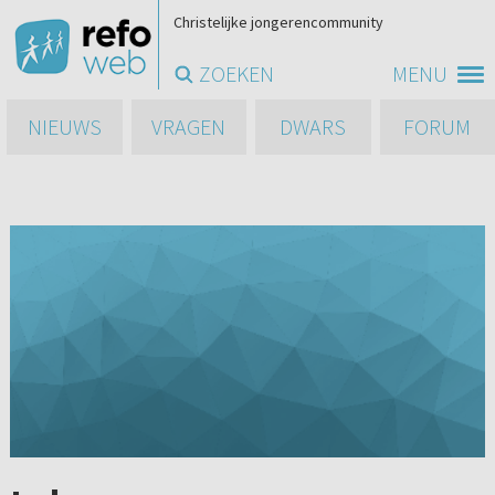
Christelijke jongerencommunity
ZOEKEN
MENU
NIEUWS
VRAGEN
DWARS
FORUM