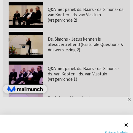
Q&A met panel: ds. Baars - ds. Simons- ds.
van Kooten - ds. van Vlastuin
(vragenronde 2)
Ds. Simons - Jezus kennen is
allesovertreffend (Pastorale Questions &
Answers lezing 2)
Q&A met panel: ds. Baars - ds. Simons -
ds. van Kooten - ds. van Vlastuin
(vragenronde 1)
Prof. dr. van Vlastuin - Is
geloofszekerheid de norm? (Pastorale
Questions & Answers lezing 1)
Pastorie online - met ds. Tramper over
Privacybeleid