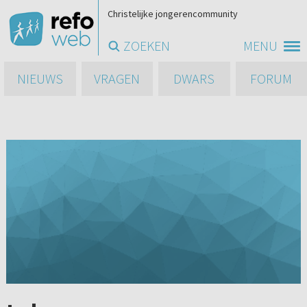
Christelijke jongerencommunity
ZOEKEN
MENU
NIEUWS
VRAGEN
DWARS
FORUM