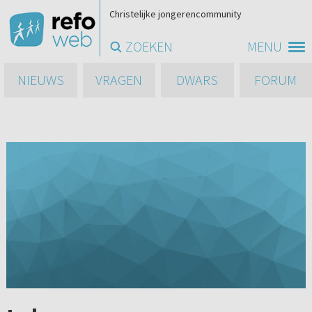
Christelijke jongerencommunity
ZOEKEN
MENU
NIEUWS
VRAGEN
DWARS
FORUM