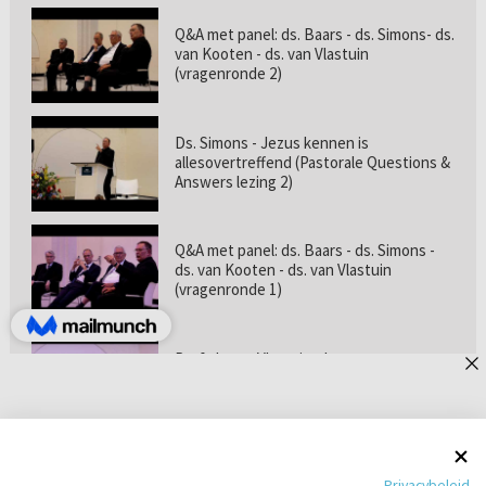
Q&A met panel: ds. Baars - ds. Simons- ds.
van Kooten - ds. van Vlastuin
(vragenronde 2)
Ds. Simons - Jezus kennen is
allesovertreffend (Pastorale Questions &
Answers lezing 2)
Q&A met panel: ds. Baars - ds. Simons -
ds. van Kooten - ds. van Vlastuin
(vragenronde 1)
Prof. dr. van Vlastuin - Is
geloofszekerheid de norm? (Pastorale
Questions & Answers lezing 1)
Pastorie online - met ds. Tramper over
Privacybeleid