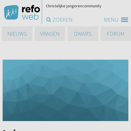
Christelijke jongerencommunity
ZOEKEN
MENU
NIEUWS
VRAGEN
DWARS
FORUM