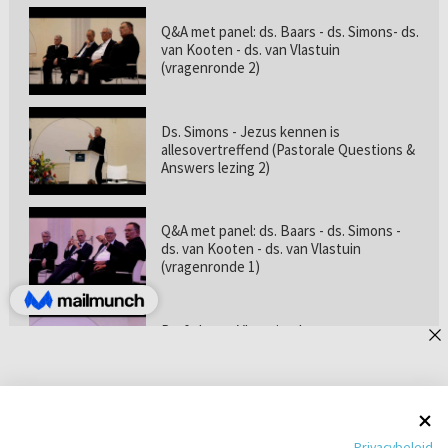
Q&A met panel: ds. Baars - ds. Simons- ds.
van Kooten - ds. van Vlastuin
(vragenronde 2)
Ds. Simons - Jezus kennen is
allesovertreffend (Pastorale Questions &
Answers lezing 2)
Q&A met panel: ds. Baars - ds. Simons -
ds. van Kooten - ds. van Vlastuin
(vragenronde 1)
Prof. dr. van Vlastuin - Is
geloofszekerheid de norm? (Pastorale
Questions & Answers lezing 1)
Pastorie online - met ds. Tramper over
Privacybeleid