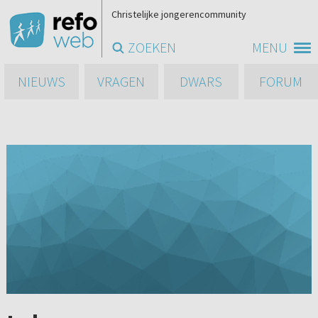
Christelijke jongerencommunity
ZOEKEN
MENU
NIEUWS
VRAGEN
DWARS
FORUM