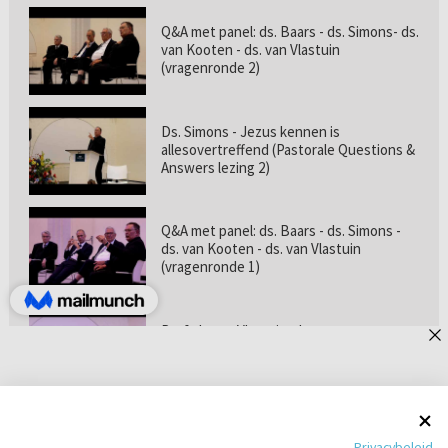
Q&A met panel: ds. Baars - ds. Simons- ds.
van Kooten - ds. van Vlastuin
(vragenronde 2)
Ds. Simons - Jezus kennen is
allesovertreffend (Pastorale Questions &
Answers lezing 2)
Q&A met panel: ds. Baars - ds. Simons -
ds. van Kooten - ds. van Vlastuin
(vragenronde 1)
Prof. dr. van Vlastuin - Is
geloofszekerheid de norm? (Pastorale
Questions & Answers lezing 1)
Pastorie online - met ds. Tramper over
Privacybeleid