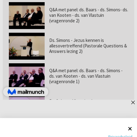
Q&A met panel: ds. Baars - ds. Simons- ds.
van Kooten - ds. van Vlastuin
(vragenronde 2)
Ds. Simons - Jezus kennen is
allesovertreffend (Pastorale Questions &
Answers lezing 2)
Q&A met panel: ds. Baars - ds. Simons -
ds. van Kooten - ds. van Vlastuin
(vragenronde 1)
Prof. dr. van Vlastuin - Is
geloofszekerheid de norm? (Pastorale
Questions & Answers lezing 1)
Pastorie online - met ds. Tramper over
Privacybeleid