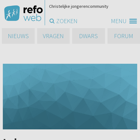
Christelijke jongerencommunity
ZOEKEN
MENU
NIEUWS
VRAGEN
DWARS
FORUM