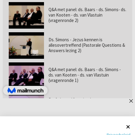
Q&A met panel: ds. Baars - ds. Simons- ds.
van Kooten - ds. van Vlastuin
(vragenronde 2)
Ds. Simons - Jezus kennen is
allesovertreffend (Pastorale Questions &
Answers lezing 2)
Q&A met panel: ds. Baars - ds. Simons -
ds. van Kooten - ds. van Vlastuin
(vragenronde 1)
Prof. dr. van Vlastuin - Is
geloofszekerheid de norm? (Pastorale
Questions & Answers lezing 1)
Pastorie online - met ds. Tramper over
Privacybeleid