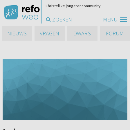
Christelijke jongerencommunity
ZOEKEN
MENU
NIEUWS
VRAGEN
DWARS
FORUM