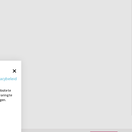
vacybeleid
site te
aring te
ngen.