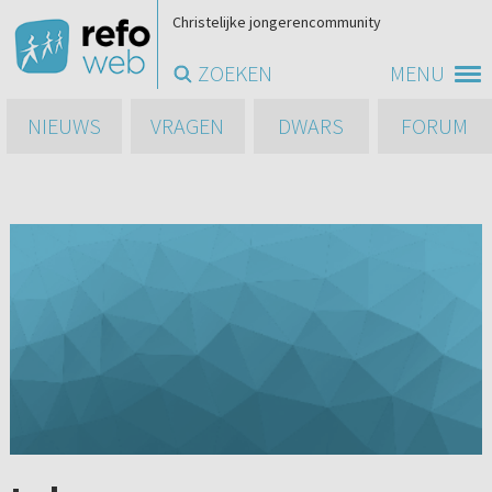
Christelijke jongerencommunity
ZOEKEN
MENU
NIEUWS
VRAGEN
DWARS
FORUM