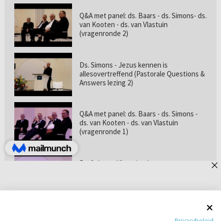
Q&A met panel: ds. Baars - ds. Simons- ds.
van Kooten - ds. van Vlastuin
(vragenronde 2)
Ds. Simons - Jezus kennen is
allesovertreffend (Pastorale Questions &
Answers lezing 2)
Q&A met panel: ds. Baars - ds. Simons -
ds. van Kooten - ds. van Vlastuin
(vragenronde 1)
Prof. dr. van Vlastuin - Is
geloofszekerheid de norm? (Pastorale
Questions & Answers lezing 1)
Pastorie online - met ds. Tramper over
Privacybeleid