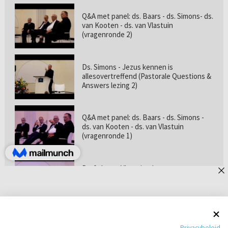
Q&A met panel: ds. Baars - ds. Simons- ds.
van Kooten - ds. van Vlastuin
(vragenronde 2)
Ds. Simons - Jezus kennen is
allesovertreffend (Pastorale Questions &
Answers lezing 2)
Q&A met panel: ds. Baars - ds. Simons -
ds. van Kooten - ds. van Vlastuin
(vragenronde 1)
Prof. dr. van Vlastuin - Is
geloofszekerheid de norm? (Pastorale
Questions & Answers lezing 1)
Pastorie online - met ds. Tramper over
Privacybeleid