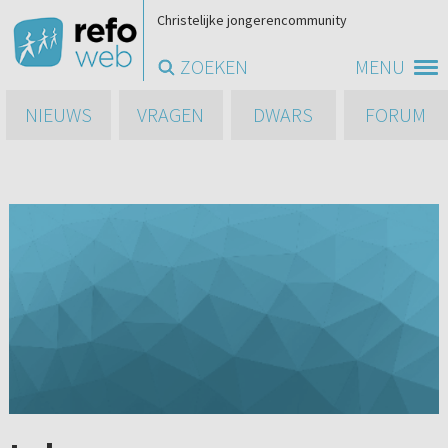
Christelijke jongerencommunity
ZOEKEN
MENU
NIEUWS
VRAGEN
DWARS
FORUM