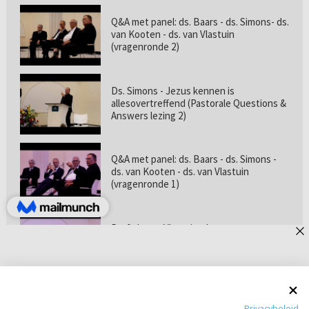
Q&A met panel: ds. Baars - ds. Simons- ds.
van Kooten - ds. van Vlastuin
(vragenronde 2)
Ds. Simons - Jezus kennen is
allesovertreffend (Pastorale Questions &
Answers lezing 2)
Q&A met panel: ds. Baars - ds. Simons -
ds. van Kooten - ds. van Vlastuin
(vragenronde 1)
Prof. dr. van Vlastuin - Is
geloofszekerheid de norm? (Pastorale
Questions & Answers lezing 1)
Pastorie online - met ds. Tramper over
Privacybeleid