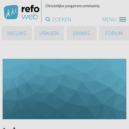
Christelijke jongerencommunity
ZOEKEN
MENU
NIEUWS
VRAGEN
DWARS
FORUM