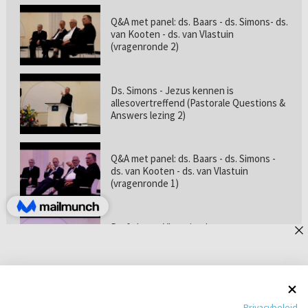
Q&A met panel: ds. Baars - ds. Simons- ds.
van Kooten - ds. van Vlastuin
(vragenronde 2)
Ds. Simons - Jezus kennen is
allesovertreffend (Pastorale Questions &
Answers lezing 2)
Q&A met panel: ds. Baars - ds. Simons -
ds. van Kooten - ds. van Vlastuin
(vragenronde 1)
Prof. dr. van Vlastuin - Is
geloofszekerheid de norm? (Pastorale
Questions & Answers lezing 1)
Pastorie online - met ds. Tramper over
Privacybeleid