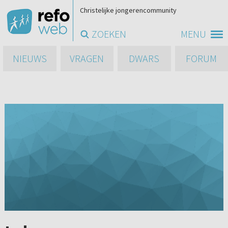
Christelijke jongerencommunity
ZOEKEN
MENU
NIEUWS
VRAGEN
DWARS
FORUM