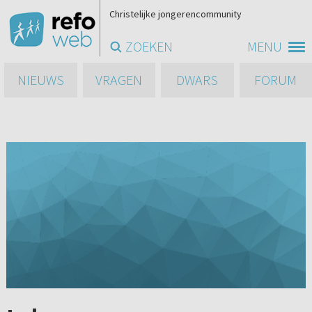
Christelijke jongerencommunity
ZOEKEN
MENU
NIEUWS
VRAGEN
DWARS
FORUM