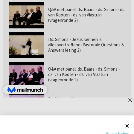
Q&A met panel: ds. Baars - ds. Simons- ds.
van Kooten - ds. van Vlastuin
(vragenronde 2)
Ds. Simons - Jezus kennen is
allesovertreffend (Pastorale Questions &
Answers lezing 2)
Q&A met panel: ds. Baars - ds. Simons -
ds. van Kooten - ds. van Vlastuin
(vragenronde 1)
Prof. dr. van Vlastuin - Is
geloofszekerheid de norm? (Pastorale
Questions & Answers lezing 1)
Pastorie online - met ds. Tramper over
Privacybeleid