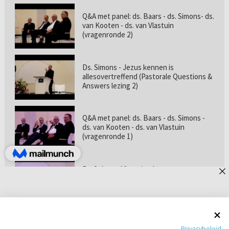
Q&A met panel: ds. Baars - ds. Simons- ds.
van Kooten - ds. van Vlastuin
(vragenronde 2)
Ds. Simons - Jezus kennen is
allesovertreffend (Pastorale Questions &
Answers lezing 2)
Q&A met panel: ds. Baars - ds. Simons -
ds. van Kooten - ds. van Vlastuin
(vragenronde 1)
Prof. dr. van Vlastuin - Is
geloofszekerheid de norm? (Pastorale
Questions & Answers lezing 1)
Pastorie online - met ds. Tramper over
Privacybeleid