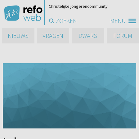
Christelijke jongerencommunity
ZOEKEN
MENU
NIEUWS
VRAGEN
DWARS
FORUM