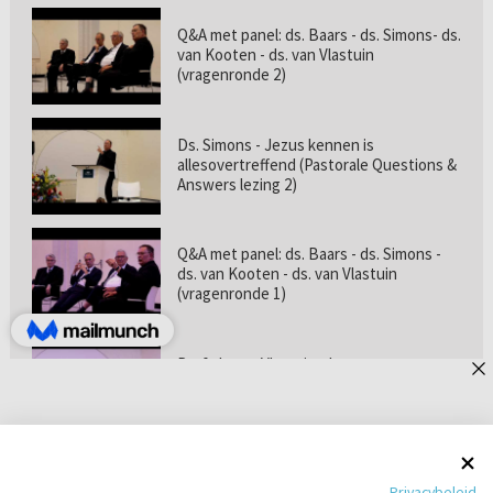
Q&A met panel: ds. Baars - ds. Simons- ds.
van Kooten - ds. van Vlastuin
(vragenronde 2)
Ds. Simons - Jezus kennen is
allesovertreffend (Pastorale Questions &
Answers lezing 2)
Q&A met panel: ds. Baars - ds. Simons -
ds. van Kooten - ds. van Vlastuin
(vragenronde 1)
Prof. dr. van Vlastuin - Is
geloofszekerheid de norm? (Pastorale
Questions & Answers lezing 1)
Pastorie online - met ds. Tramper over
Privacybeleid