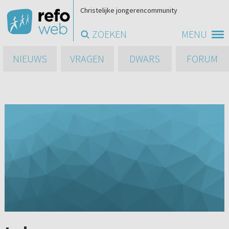
Christelijke jongerencommunity
ZOEKEN
MENU
NIEUWS
VRAGEN
DWARS
FORUM