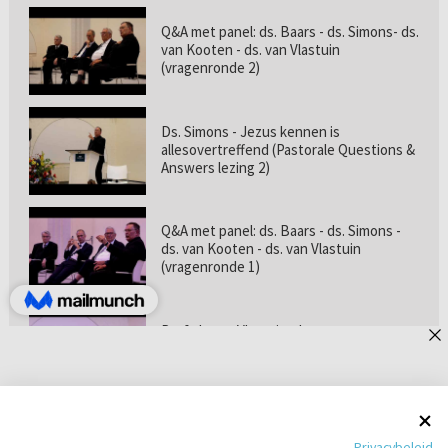
Q&A met panel: ds. Baars - ds. Simons- ds.
van Kooten - ds. van Vlastuin
(vragenronde 2)
Ds. Simons - Jezus kennen is
allesovertreffend (Pastorale Questions &
Answers lezing 2)
Q&A met panel: ds. Baars - ds. Simons -
ds. van Kooten - ds. van Vlastuin
(vragenronde 1)
Prof. dr. van Vlastuin - Is
geloofszekerheid de norm? (Pastorale
Questions & Answers lezing 1)
Pastorie online - met ds. Tramper over
Privacybeleid