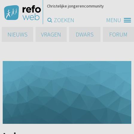
Christelijke jongerencommunity
ZOEKEN
MENU
NIEUWS
VRAGEN
DWARS
FORUM