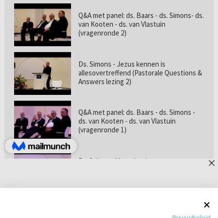
Q&A met panel: ds. Baars - ds. Simons- ds.
van Kooten - ds. van Vlastuin
(vragenronde 2)
Ds. Simons - Jezus kennen is
allesovertreffend (Pastorale Questions &
Answers lezing 2)
Q&A met panel: ds. Baars - ds. Simons -
ds. van Kooten - ds. van Vlastuin
(vragenronde 1)
Prof. dr. van Vlastuin - Is
geloofszekerheid de norm? (Pastorale
Questions & Answers lezing 1)
Pastorie online - met ds. Tramper over
Privacybeleid