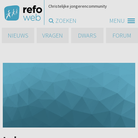
Christelijke jongerencommunity
ZOEKEN
MENU
NIEUWS
VRAGEN
DWARS
FORUM