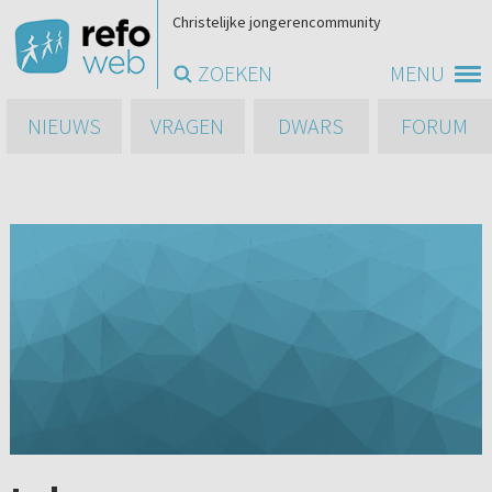
Christelijke jongerencommunity
ZOEKEN
MENU
NIEUWS
VRAGEN
DWARS
FORUM