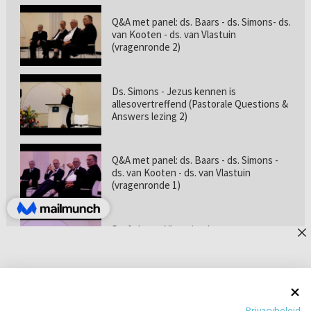
Q&A met panel: ds. Baars - ds. Simons- ds.
van Kooten - ds. van Vlastuin
(vragenronde 2)
Ds. Simons - Jezus kennen is
allesovertreffend (Pastorale Questions &
Answers lezing 2)
Q&A met panel: ds. Baars - ds. Simons -
ds. van Kooten - ds. van Vlastuin
(vragenronde 1)
Prof. dr. van Vlastuin - Is
geloofszekerheid de norm? (Pastorale
Questions & Answers lezing 1)
Pastorie online - met ds. Tramper over
Privacybeleid