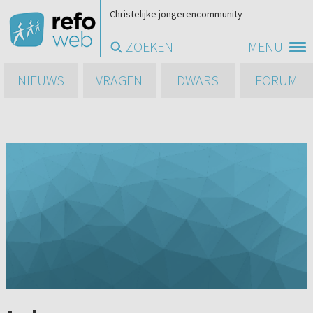
Christelijke jongerencommunity
ZOEKEN
MENU
NIEUWS
VRAGEN
DWARS
FORUM