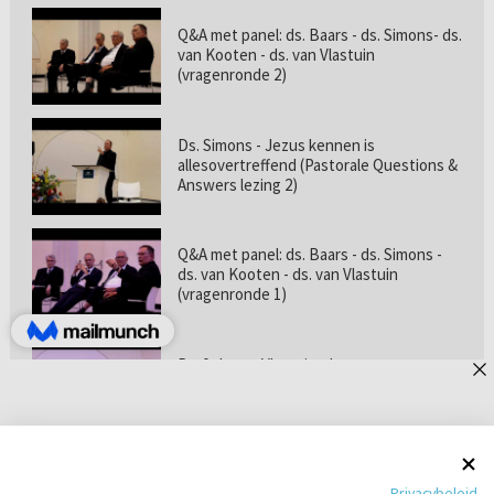
Q&A met panel: ds. Baars - ds. Simons- ds.
van Kooten - ds. van Vlastuin
(vragenronde 2)
Ds. Simons - Jezus kennen is
allesovertreffend (Pastorale Questions &
Answers lezing 2)
Q&A met panel: ds. Baars - ds. Simons -
ds. van Kooten - ds. van Vlastuin
(vragenronde 1)
Prof. dr. van Vlastuin - Is
geloofszekerheid de norm? (Pastorale
Questions & Answers lezing 1)
Pastorie online - met ds. Tramper over
Privacybeleid