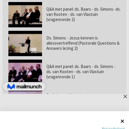
Q&A met panel: ds. Baars - ds. Simons- ds.
van Kooten - ds. van Vlastuin
(vragenronde 2)
Ds. Simons - Jezus kennen is
allesovertreffend (Pastorale Questions &
Answers lezing 2)
Q&A met panel: ds. Baars - ds. Simons -
ds. van Kooten - ds. van Vlastuin
(vragenronde 1)
Prof. dr. van Vlastuin - Is
geloofszekerheid de norm? (Pastorale
Questions & Answers lezing 1)
Pastorie online - met ds. Tramper over
Privacybeleid