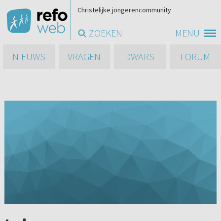
Christelijke jongerencommunity
ZOEKEN
MENU
NIEUWS
VRAGEN
DWARS
FORUM