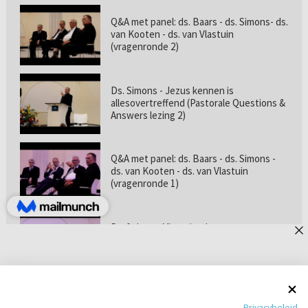
Q&A met panel: ds. Baars - ds. Simons- ds.
van Kooten - ds. van Vlastuin
(vragenronde 2)
Ds. Simons - Jezus kennen is
allesovertreffend (Pastorale Questions &
Answers lezing 2)
Q&A met panel: ds. Baars - ds. Simons -
ds. van Kooten - ds. van Vlastuin
(vragenronde 1)
Prof. dr. van Vlastuin - Is
geloofszekerheid de norm? (Pastorale
Questions & Answers lezing 1)
Pastorie online - met ds. Tramper over
Privacybeleid