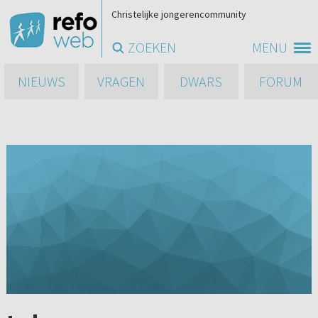
Christelijke jongerencommunity
ZOEKEN
MENU
NIEUWS
VRAGEN
DWARS
FORUM