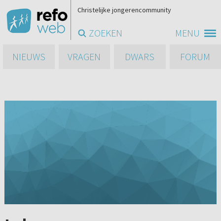
Christelijke jongerencommunity
ZOEKEN
MENU
NIEUWS
VRAGEN
DWARS
FORUM