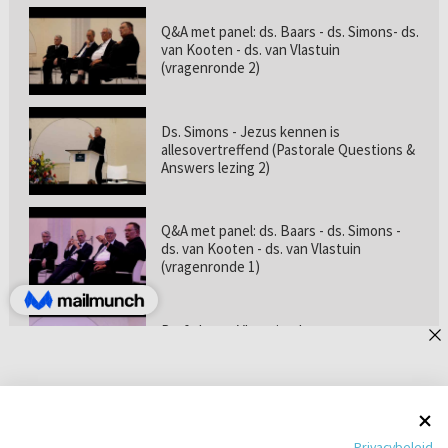
Q&A met panel: ds. Baars - ds. Simons- ds.
van Kooten - ds. van Vlastuin
(vragenronde 2)
Ds. Simons - Jezus kennen is
allesovertreffend (Pastorale Questions &
Answers lezing 2)
Q&A met panel: ds. Baars - ds. Simons -
ds. van Kooten - ds. van Vlastuin
(vragenronde 1)
Prof. dr. van Vlastuin - Is
geloofszekerheid de norm? (Pastorale
Questions & Answers lezing 1)
Pastorie online - met ds. Tramper over
Privacybeleid