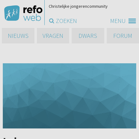
Christelijke jongerencommunity
ZOEKEN
MENU
NIEUWS
VRAGEN
DWARS
FORUM