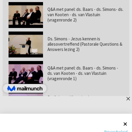
Q&A met panel: ds. Baars - ds. Simons- ds.
van Kooten - ds. van Vlastuin
(vragenronde 2)
Ds. Simons - Jezus kennen is
allesovertreffend (Pastorale Questions &
Answers lezing 2)
Q&A met panel: ds. Baars - ds. Simons -
ds. van Kooten - ds. van Vlastuin
(vragenronde 1)
Prof. dr. van Vlastuin - Is
geloofszekerheid de norm? (Pastorale
Questions & Answers lezing 1)
Pastorie online - met ds. Tramper over
Privacybeleid